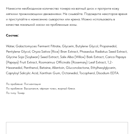
Нанесите необходимое количество тонера на ватный диск и протрите кожу
мягкими прижимающими движениями. Не смывайте. Подождите некоторое время
и приступайте к нанесению сыворотки или крема. Можно использовать в
качестве локальной маски на проблемные зоны.
Состав:
Water, Galactomyces Ferment Filtrate, Glycerin, Butylene Glycol, Propanediol,
Pentylene Glycol, Oryza Sativa (Rice) Bran Extract, Phaseolus Radiatus Seed Extract,
Glycine Soja (Soybean) Seed Extract, Salix Alba (Willow) Bark Extract, Carica Papaya
(Papaya) Fruit Extract, Rosmarinus Officinalis (Rosemary) Leaf Extract, 1,2-
Hexanediol, Panthenol, Betaine, Allantoin, Gluconolactone, Ethylhexylglycerin,
Capryloyl Salicylic Acid, Xanthan Gum, Octanediol, Tocopherol, Disodium EDTA.
По проблеме: Пигментация
По проблеме: Высыпания, чёрные точки, жирный блеск
По типу: Тонер