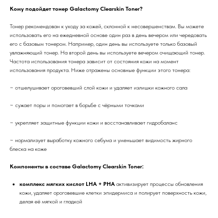
Кому подойдет тонер Galactomy Clearskin Toner?
Тонер рекомендован к уходу за кожей, склонной к несовершенствам. Вы можете
использовать его на ежедневной основе один раз в день вечером или чередовать
его с базовым тонером. Например, один день вы используете только базовый
увлажняющий тонер. На второй день вы используете вечером очищающий тонер.
Частота использования тонера зависит от состояния кожи на момент
использования продукта. Ниже отражены основные функции этого тонера:
~ отшелушивает ороговевший слой кожи и удаляет излишки кожного сала
~ сужает поры и помогает в борьбе с чёрными точками
~ укрепляет защитные функции кожи и восстанавливает гидробаланс
~ нормализует выработку кожного себума и уменьшает видимость жирного
блеска на коже
Компоненты в составе Galactomy Clearskin Toner:
комплекс мягких кислот LНА + PНА
активизирует процессы обновления
кожи, удаляет ороговевшие клетки эпидермиса и полирует поверхность кожи,
делая её мягкой и гладкой