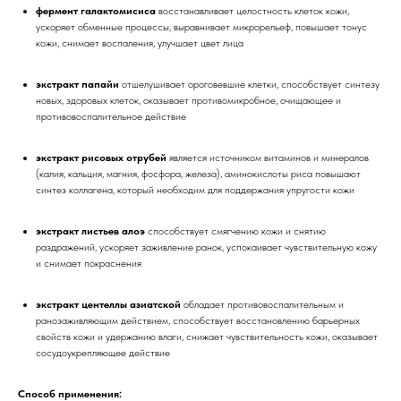
фермент галактомисиса
восстанавливает целостность клеток кожи,
ускоряет обменные процессы, выравнивает микрорельеф, повышает тонус
кожи, снимает воспаления, улучшает цвет лица
экстракт папайи
отшелушивает ороговевшие клетки, способствует синтезу
новых, здоровых клеток, оказывает противомикробное, очищающее и
противовоспалительное действие
экстракт рисовых отрубей
является источником витаминов и минералов
(калия, кальция, магния, фосфора, железа), аминокислоты риса повышают
синтез коллагена, который необходим для поддержания упругости кожи
экстракт листьев алоэ
способствует смягчению кожи и снятию
раздражений, ускоряет заживление ранок, успокаивает чувствительную кожу
и снимает покраснения
экстракт центеллы азиатской
обладает противовоспалительным и
ранозаживляющим действием, способствует восстановлению барьерных
свойств кожи и удержанию влаги, снижает чувствительность кожи, оказывает
сосудоукрепляющее действие
Способ применения: