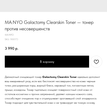
MA:NYO Galactomy Clearskin Toner — тонер
против несовершенств
MA:NYO
SKU:
900173
3 990
р.
В корзину
Деликатный очищающий тонер
Galactomy Clearskin Toner
идеально дополнит
ваш ежедневный уход, если вас беспокоят несовершенства на коже: черные
точки, расширенные поры, жирный блеск, неровный тон, пигментные пятна,
прыщи, комедоны. Тонер тщательно очищает поверхностный слой кожи от
остатков косметики и прочих загрязнений, удаляет излишки кожного сала,
способствует очищению пор и отшелушивает ороговевший слой эпидермиса.
Тонер подходит для чувствительной кожи и не травмирует ее тонкую основу.