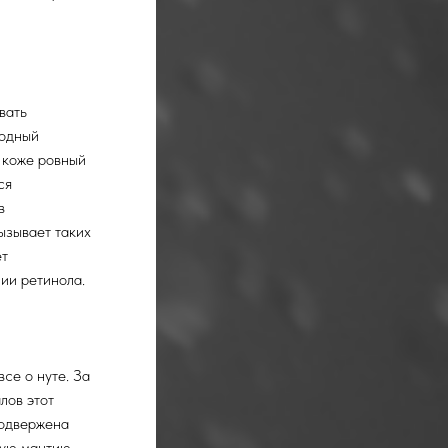
вать
родный
я коже ровный
ся
в
ызывает таких
ет
ии ретинола.
се о нуте. За
лов этот
подвержена
ную мантию