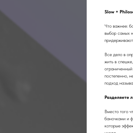
Slow + Philo
Что важнее: б
выбор самых 
придерживаютс
Все дело в оп
жить в спешке
ограниченный 
постепенно, н
подход называ
Разделяете 
Вместо того ч
баночками и ф
которые эффек
ухода.