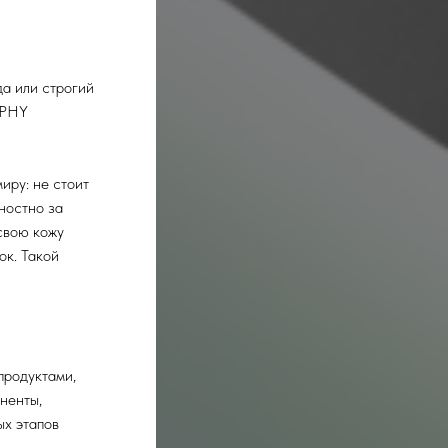
да или строгий
OPHY
иру: не стоит
ностно за
 свою кожу
ок. Такой
продуктами,
ненты,
ых этапов