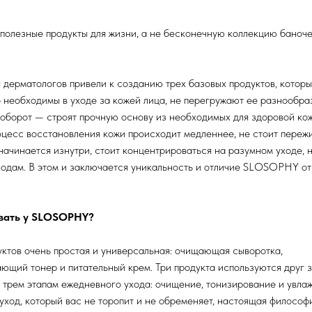
 полезные продукты для жизни, а не бесконечную коллекцию баноч
дерматологов привели к созданию трех базовых продуктов, котор
 необходимы в уходе за кожей лица, не перегружают ее разнообр
аоборот — строят прочную основу из необходимых для здоровой ко
цесс восстановления кожи происходит медленнее, не стоит пережи
начинается изнутри, стоит концентрироваться на разумном уходе, н
одам. В этом и заключается уникальность и отличие SLOSOPHY от
вать у SLOSOPHY?
ктов очень простая и универсальная: очищающая сыворотка,
ющий тонер и питательный крем. Три продукта используются друг з
 трем этапам ежедневного ухода: очищение, тонизирование и увла
уход, который вас не торопит и не обременяет, настоящая философ