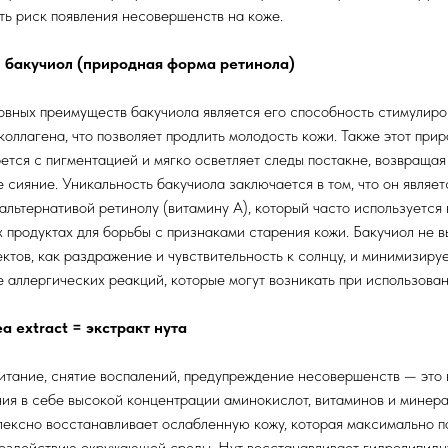
ть риск появления несовершенств на коже.
= бакучиол (природная форма ретинола)
вных преимуществ бакучиола является его способность стимулиро
коллагена, что позволяет продлить молодость кожи. Также этот при
ется с пигментацией и мягко осветляет следы постакне, возвраща
е сияние. Уникальность бакучиола заключается в том, что он являет
альтернативой ретинолу (витамину А), который часто используется 
 продуктах для борьбы с признаками старения кожи. Бакучиол не в
ктов, как раздражение и чувствительность к солнцу, и минимизиру
 аллергических реакций, которые могут возникать при использован
ea extract = экстракт нута
итание, снятие воспалений, предупреждение несовершенств — это в
ия в себе высокой концентрации аминокислот, витаминов и минера
лексно восстанавливает ослабленную кожу, которая максимально 
воздействию окружающей среды. Нут восстанавливает гидролипид