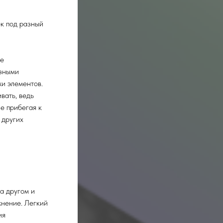
ек под разный
ые
азными
жи элементов.
вать, ведь
е прибегая к
 других
а другом и
жнение. Легкий
ия