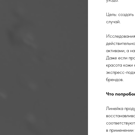
Цель: создать
случай.
Исследования 
действительно
активами, а н
Даже если про
красота кожи 
экспресс-подх
брендов.
Что попробо
Линейка проду
восстанавлива
соответствуют
в применении 