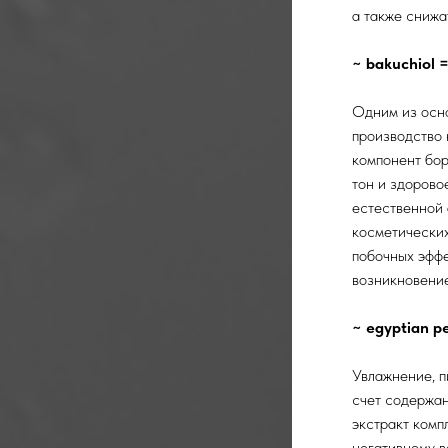
а также снижа
~ bakuchiol 
Одним из осно
производство 
компонент бор
тон и здорово
естественной 
косметических
побочных эффе
возникновение
~ egyptian p
Увлажнение, п
счет содержан
экстракт комп
негативному 