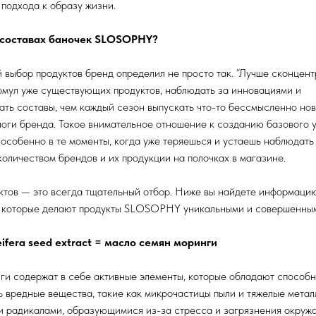
подхода к образу жизни.
в составах баночек SLOSOPHY?
выбор продуктов бренд определил не просто так. “Лучше сконцент
мул уже существующих продуктов, наблюдать за инновациями и
ть составы, чем каждый сезон выпускать что-то бессмысленно нов
логи бренда. Такое внимательное отношение к созданию базового 
 особенно в те моменты, когда уже теряешься и устаешь наблюдать
оличеством брендов и их продукции на полочках в магазине.
тов — это всегда тщательный отбор. Ниже вы найдете информацию
, которые делают продукты SLOSOPHY уникальными и совершенны
eifera seed extract = масло семян моринги
ги содержат в себе активные элементы, которые обладают способ
 вредные вещества, такие как микрочастицы пыли и тяжелые метал
и радикалами, образующимися из-за стресса и загрязнения окруж