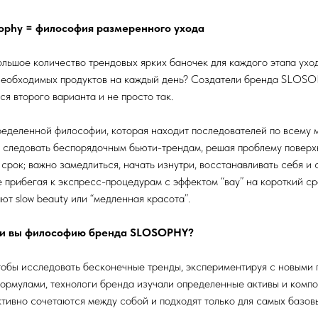
sophy = философия размеренного ухода
ольшое количество трендовых ярких баночек для каждого этапа ухо
необходимых продуктов на каждый день? Создатели бренда SLOS
я второго варианта и не просто так.
ределенной философии, которая находит последователей по всему м
, следовать беспорядочным бьюти-трендам, решая проблему поверх
срок; важно замедлиться, начать изнутри, восстанавливать себя и
е прибегая к экспресс-процедурам с эффектом “вау” на короткий ср
ют slow beauty или “медленная красота”.
ли вы философию бренда SLOSOPHY?
тобы исследовать бесконечные тренды, экспериментируя с новыми 
ормулами, технологи бренда изучали определенные активы и компо
тивно сочетаются между собой и подходят только для самых базов