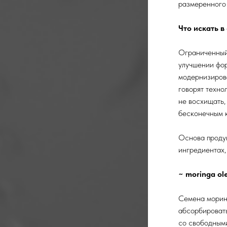
размеренного 
Что искать 
Ограниченный 
улучшении фор
модернизирова
говорят техно
не восхищать,
бесконечным к
Основа продук
ингредиентах
~ moringa ol
Семена морин
абсорбировать
со свободным