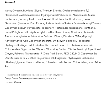
Состав:
Water, Glycerin, Butylene Glycol, Titanium Dioxide, Cyclopentasiloxane, 1,2-
Hexanediol, Cyclohexasiloxane, Hydrogenated Polydecene, Niacinamide, Musa
Sapientum (Banana) Fruit Extract, Anastatica Hierochuntica Extract, Persea
Gratissima (Avocado) Fruit Extract, Sodium Acrylate/Sodium Acryloyldimethyl Taurate
Copolymer, Sodium Polyacrylate, Tocopheryl Acetate, Isohexadecane, Panthenol,
Lauryl Polyglyceryl-3 Polydimethylsiloxyethyl Dimethicone, Aluminum Hydroxide,
Triethoxycaprylylsilane, Adenosine, Sorbitan Oleate, Disodium EDTA, Glyceryl
Acrylate/Acrylic Acid Copolymer, Steareth-20, Ethyl Hexanediol, Tocopherol,
Hydrolyzed Collagen, Maltodextrin, Potassium Laurate, N-Hydroxysuccinimide,
Chlorhexidine Digluconate, Glyceryl Glucoside, Sodium Citrate, Palmitoyl Tripeptide-1,
Chrysin, Palmitoyl Tetrapeptide-7, Citric Acid, Biotin, PEG-240/HDI Copolymer Bis-
Decyltetradeceth-20 Ether, Polysorbate 80, Fragrance, Hydroxyacetophenone,
Ethylhexylglycerin, Phenoxyethanol, Potassium Sorbate, Iron Oxide Yellow, Iron Oxide
Red.
По проблеме: Возрастные изменения и потеря упругости
По проблеме: Темные круги под глазами, отечность
По типу: Флюид