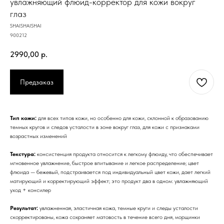
увлажняющий флюид-корректор для кожи вокруг
глаз
SHAISHAISHAI
900212
2990,00
р.
Предзаказ
Тип кожи:
для всех типов кожи, но особенно для кожи, склонной к образованию
темных кругов и следов усталости в зоне вокруг глаз, для кожи с признаками
возрастных изменений
Текстура:
консистенция продукта относится к легкому флюиду, что обеспечивает
мгновенное увлажнение, быстрое впитывание и легкое распределение; цвет
флюида — бежевый, подстраивается под индивидуальный цвет кожи, дает легкий
матирующий и корректирующий эффект; это продукт два в одном: увлажняющий
уход + консилер
Результат:
увлажненная, эластичная кожа, темные круги и следы усталости
скорректированы, кожа сохраняет матовость в течение всего дня, морщинки