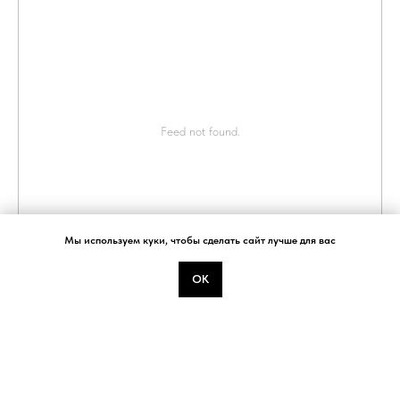
О НАС
ВКОНТАКТЕ
ПОЛИТИКА ОБРАБОТКИ
ИНСТАГРАМ
ПЕРСОНАЛЬНЫХ ДАННЫХ
ОФЕРТА
ДОСТАВКА И ОПЛАТА
Feed not found.
Мы используем куки, чтобы сделать сайт лучше для вас
ОК