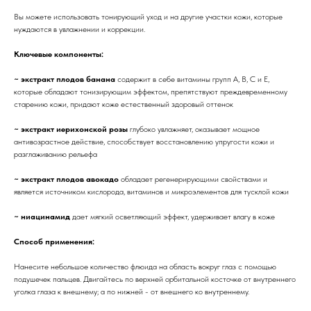
Вы можете использовать тонирующий уход и на другие участки кожи, которые
нуждаются в увлажнении и коррекции.
Ключевые компоненты:
~ экстракт плодов банана
содержит в себе витамины групп А, В, С и Е,
которые обладают тонизирующим эффектом, препятствуют преждевременному
старению кожи, придают коже естественный здоровый оттенок
~ экстракт иерихонской розы
глубоко увлажняет, оказывает мощное
антивозрастное действие, способствует восстановлению упругости кожи и
разглаживанию рельефа
~ экстракт плодов авокадо
обладает регенерирующими свойствами и
является источником кислорода, витаминов и микроэлементов для тусклой кожи
~ ниацинамид
дает мягкий осветляющий эффект, удерживает влагу в коже
Способ применения:
Нанесите небольшое количество флюида на область вокруг глаз с помощью
подушечек пальцев. Двигайтесь по верхней орбитальной косточке от внутреннего
уголка глаза к внешнему; а по нижней - от внешнего ко внутреннему.