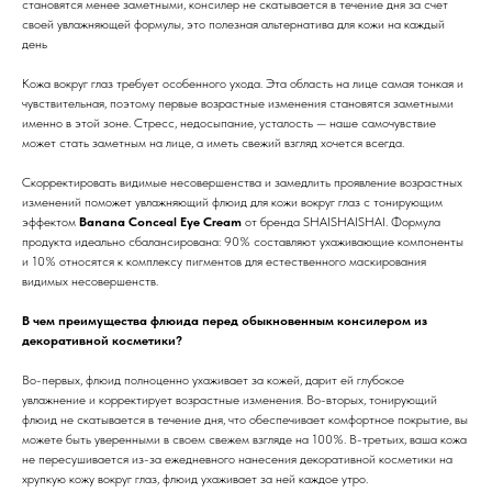
становятся менее заметными, консилер не скатывается в течение дня за счет
своей увлажняющей формулы, это полезная альтернатива для кожи на каждый
день
Кожа вокруг глаз требует особенного ухода. Эта область на лице самая тонкая и
чувствительная, поэтому первые возрастные изменения становятся заметными
именно в этой зоне. Стресс, недосыпание, усталость — наше самочувствие
может стать заметным на лице, а иметь свежий взгляд хочется всегда.
Скорректировать видимые несовершенства и замедлить проявление возрастных
изменений поможет увлажняющий флюид для кожи вокруг глаз с тонирующим
эффектом
Banana Conceal Eye Cream
от бренда SHAISHAISHAI. Формула
продукта идеально сбалансирована: 90% составляют ухаживающие компоненты
и 10% относятся к комплексу пигментов для естественного маскирования
видимых несовершенств.
В чем преимущества флюида перед обыкновенным консилером из
декоративной косметики?
Во-первых, флюид полноценно ухаживает за кожей, дарит ей глубокое
увлажнение и корректирует возрастные изменения. Во-вторых, тонирующий
флюид не скатывается в течение дня, что обеспечивает комфортное покрытие, вы
можете быть уверенными в своем свежем взгляде на 100%. В-третьих, ваша кожа
не пересушивается из-за ежедневного нанесения декоративной косметики на
хрупкую кожу вокруг глаз, флюид ухаживает за ней каждое утро.