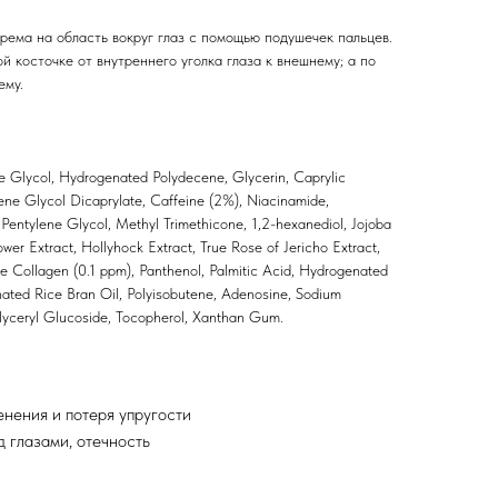
рема на область вокруг глаз с помощью подушечек пальцев.
й косточке от внутреннего уголка глаза к внешнему; а по
ему.
ne Glycol, Hydrogenated Polydecene, Glycerin, Caprylic
ylene Glycol Dicaprylate, Caffeine (2%), Niacinamide,
, Pentylene Glycol, Methyl Trimethicone, 1,2-hexanediol, Jojoba
wer Extract, Hollyhock Extract, True Rose of Jericho Extract,
e Collagen (0.1 ppm), Panthenol, Palmitic Acid, Hydrogenated
nated Rice Bran Oil, Polyisobutene, Adenosine, Sodium
Glyceryl Glucoside, Tocopherol, Xanthan Gum.
нения и потеря упругости
д глазами, отечность