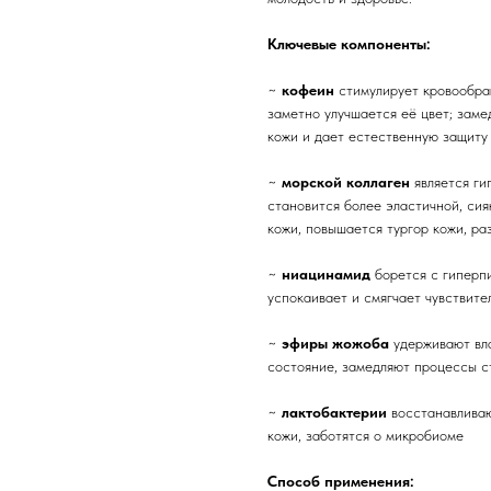
Ключевые компоненты:
~
кофеин
стимулирует кровообращ
заметно улучшается её цвет; заме
кожи и дает естественную защиту
~
морской коллаген
является ги
становится более эластичной, си
кожи, повышается тургор кожи, р
~
ниацинамид
борется с гиперпи
успокаивает и смягчает чувствит
~
эфиры жожоба
удерживают вла
состояние, замедляют процессы с
~
лактобактерии
восстанавливаю
кожи, заботятся о микробиоме
Способ применения: