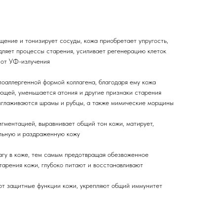
ение и тонизирует сосуды, кожа приобретает упругость,
дляет процессы старения, усиливает регенерацию клеток
 от УФ-излучения
поаллергенной формой коллагена, благодаря ему кожа
яющей, уменьшается атония и другие признаки старения
азглаживаются шрамы и рубцы, а также мимические морщины
гментацией, выравнивает общий тон кожи, матирует,
ельную и раздраженную кожу
гу в коже, тем самым предотвращая обезвоженное
тарения кожи, глубоко питают и восстанавливают
т защитные функции кожи, укрепляют общий иммунитет