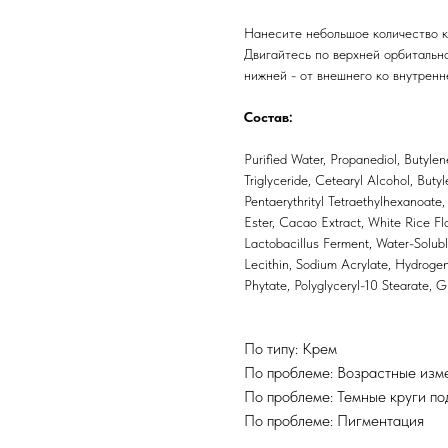
Нанесите небольшое количество к
Двигайтесь по верхней орбитально
нижней - от внешнего ко внутренн
Состав:
Purified Water, Propanediol, Butyle
Triglyceride, Cetearyl Alcohol, But
Pentaerythrityl Tetraethylhexanoate
Ester, Cacao Extract, White Rice Flo
Lactobacillus Ferment, Water-Solubl
Lecithin, Sodium Acrylate, Hydroge
Phytate, Polyglyceryl-10 Stearate, 
По типу: Крем
По проблеме: Возрастные изме
По проблеме: Темные круги по
По проблеме: Пигментация