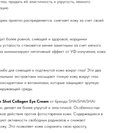
глаз, придать ей эластичность и упругость, немного
тацию
рем приятно распределяется, смягчает кожу за счет своей
ядит более ровной, сияющей и здоровой, морщинки
ы усталости становятся менее заметными за счет мягкого
ма минимизируют негативный эффект от УФ-излучения, кожа
мбо для сияющей и подтянутой кожи вокруг глаз! Эти два
ельными экстрактами насыщают тонкую кожу вокруг глаз
иоксидантами и витаминами, которые защищают хрупкую
 окружающей среды.
e Shot Collagen Eye Cream
от бренда SHAISHAISHAI
и, делает ее более упругой и эластичной. Особенностью
ское действие против фотостарения кожи. Содержащиеся в
уют активности свободных радикалов и снижают
ожу. Это позволяет коже сохранять свою красоту,