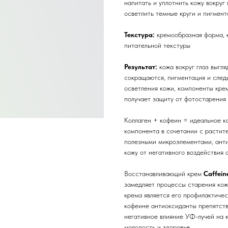
напитать и уплотнить кожу вокруг 
осветлить темные круги и пигмен
Текстура:
кремообразная форма, к
питательной текстуры
Результат:
кожа вокруг глаз выгл
сокращаются, пигментация и след
осветления кожи, компоненты кре
получает защиту от фотостарения
Коллаген + кофеин = идеальное ко
компонента в сочетании с растит
полезными микроэлементами, ант
кожу от негативного воздействия
Восстанавливающий крем
Caffein
замедляет процессы старения кож
крема является его профилактиче
кофеине антиоксиданты препятств
негативное влияние УФ-лучей на к
молодость и здоровье.