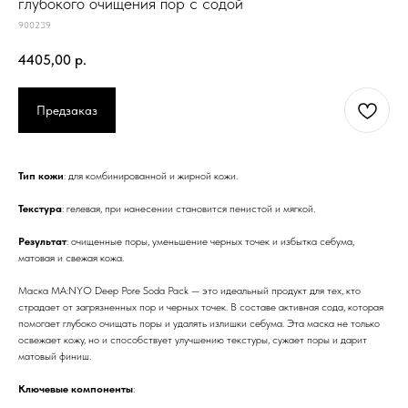
глубокого очищения пор с содой
900239
4405,00
р.
Предзаказ
Тип кожи
: для комбинированной и жирной кожи.
Текстура
: гелевая, при нанесении становится пенистой и мягкой.
Результат
: очищенные поры, уменьшение черных точек и избытка себума,
матовая и свежая кожа.
Маска MA:NYO Deep Pore Soda Pack — это идеальный продукт для тех, кто
страдает от загрязненных пор и черных точек. В составе активная сода, которая
помогает глубоко очищать поры и удалять излишки себума. Эта маска не только
освежает кожу, но и способствует улучшению текстуры, сужает поры и дарит
матовый финиш.
Ключевые компоненты
: