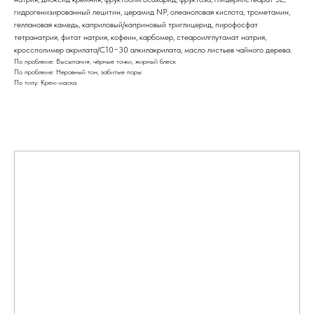
гидрогенизированный лецитин, церамид NP, олеаноловая кислота, трометамин,
геллановая камедь, каприловый/каприновый триглицерид, пирофосфат
тетранатрия, фитат натрия, кофеин, карбомер, стеароилглутамат натрия,
кроссполимер акрилата/C10−30 алкилакрилата, масло листьев чайного дерева.
По проблеме: Высыпания, чёрные точки, жирный блеск
По проблеме: Неровный тон, забитые поры
По типу: Крем-маска