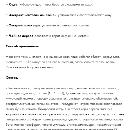
~
Сода
: глубоко очищает поры, борется с черными точками.
~
Экстракт центеллы азиатской
: успокаивает и восстанавливает кожу.
~
Экстракт алоэ вера
: увлажняет и снимает воспаления.
~
Чайное дерево
: освежает и дарит ощущение чистоты.
Способ применения
:
Нанесите тонким слоем на очищенную кожу лица, избегая области вокруг глаз.
Подождите 10-15 минут до полного высыхания, затем смойте теплой водой.
Использовать 1-2 раза в неделю.
Состав:
Очищенная вода, глицерин, цетеариловый спирт, каолин, этилгексилпальмитат,
пропандиол, диоксид титана (CI 77 891), 1,2-гександиол, экстракт полыни,
кукурузный крахмал, порошок зеленого чая, экстракт хлореллы обыкновенной,
экстракт листьев центеллы азиатской, гиалуронат натрия, марокканская лавовая
глина, бутиленгликоль, бикарбонат натрия, экстракт коры дерева Энантия
хлоранта, глюконолактон, янтарная кислота, глицерил глюкозид, экстракт ластовня
лекарственного, экстракт алтея розового, гидроксистеариновая кислота, глюкоза,
бета-глюкан, токоферол, каприлилгликоль, этилгексилглицерин, кокоилизетионат
натрия, диоксид кремния, фруктоолигосахарид, фруктоза, глицерилстеарат SE,