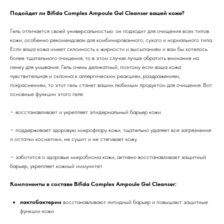
Подойдет ли Bifida Complex Ampoule Gel Cleanser вашей коже?
Гель отличается своей универсальностью: он подходит для очищения всех типов
кожи, особенно рекомендован для комбинированного, сухого и нормального типа.
Если ваша кожа имеет склонность к жирности и высыпаниям и вам бы хотелось
более тщательного очищения, то в этом случае лучше обратить внимание на
пенку для умывания. Гель очень деликатный, поэтому если ваша кожа
чувствительная и склонна к аллергическим реакциям, раздражениям,
покраснениям, то этот гель станет вашим любимым продуктом для очищения. Вот
основные функции этого геля:
~ восстанавливает и укрепляет эпидермальный барьер кожи
~ поддерживает здоровую микрофлору кожи, тщательно удаляет все загрязнения
и остатки косметики, не сушит и не стягивает кожу
~ заботится о здоровье микробиома кожи, активно восстанавливает защитный
барьер, укрепляет кожный иммунитет
Компоненты в составе Bifida Complex Ampoule Gel Cleanser:
лактобактерии
восстанавливают липидный барьер и повышают защитные
функции кожи