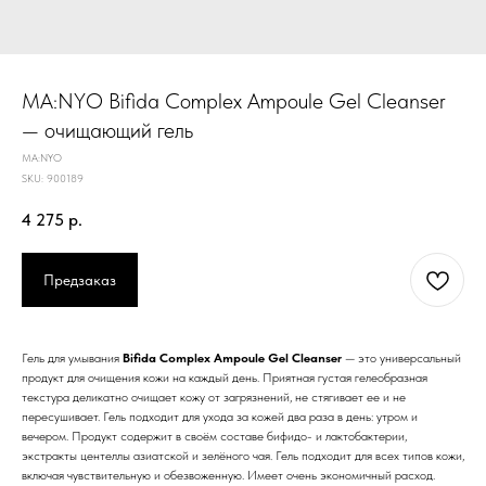
MA:NYO Bifida Complex Ampoule Gel Cleanser
— очищающий гель
MA:NYO
SKU:
900189
4 275
р.
Предзаказ
Гель для умывания
Bifida Complex Ampoule Gel Cleanser
— это универсальный
продукт для очищения кожи на каждый день. Приятная густая гелеобразная
текстура деликатно очищает кожу от загрязнений, не стягивает ее и не
пересушивает. Гель подходит для ухода за кожей два раза в день: утром и
вечером. Продукт содержит в своём составе бифидо- и лактобактерии,
экстракты центеллы азиатской и зелёного чая. Гель подходит для всех типов кожи,
включая чувствительную и обезвоженную. Имеет очень экономичный расход.