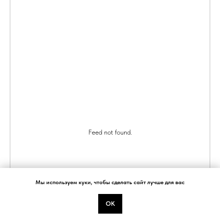
ЯНДЕКС МАРКЕТ
10:00 - 21:00 ПО МСК
КОНТАКТЫ
ПРОГРАММА
ЛОЯЛЬНОСТИ
КОМПАНИЯ
СОЦСЕТИ И МЕСЕНДЖЕРЫ
О НАС
ВКОНТАКТЕ
ПОЛИТИКА ОБРАБОТКИ
ИНСТАГРАМ
ПЕРСОНАЛЬНЫХ ДАННЫХ
ОФЕРТА
ДОСТАВКА И ОПЛАТА
Feed not found.
Мы используем куки, чтобы сделать сайт лучше для вас
ОК