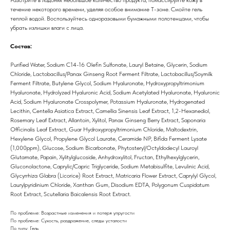
течение некоторого времени, уделяя особое внимание Т-зоне. Смойте гель
теплой водой. Воспользуйтесь одноразовыми бумажными полотенцами, чтобы
убрать излишки влаги с лица.
Состав:
Purified Water, Sodium C14-16 Olefin Sulfonate, Lauryl Betaine, Glycerin, Sodium
Chloride, Lactobacillus/Panax Ginseng Root Ferment Filtrate, Lactobacillus/Soymilk
Ferment Filtrate, Butylene Glycol, Sodium Hyaluronate, Hydroxypropyltrimonium
Hyaluronate, Hydrolyzed Hyaluronic Acid, Sodium Acetylated Hyaluronate, Hyaluronic
Acid, Sodium Hyaluronate Crosspolymer, Potassium Hyaluronate, Hydrogenated
Lecithin, Centella Asiatica Extract, Camellia Sinensis Leaf Extract, 1,2-Hexanediol,
Rosemary Leaf Extract, Allantoin, Xylitol, Panax Ginseng Berry Extract, Saponaria
Officinalis Leaf Extract, Guar Hydroxypropyltrimonium Chloride, Maltodextrin,
Hexylene Glycol, Propylene Glycol Laurate, Ceramide NP, Bifida Ferment Lysate
(1,000ppm), Glucose, Sodium Bicarbonate, Phytosteryl/Octyldodecyl Lauroyl
Glutamate, Papain, Xylitylglucoside, Anhydroxylitol, Fructan, Ethylhexylglycerin,
Gluconolactone, Caprylic/Capric Triglyceride, Sodium Metabisulfite, Levulinic Acid,
Glycyrrhiza Glabra (Licorice) Root Extract, Matricaria Flower Extract, Caprylyl Glycol,
Laurylpyridinium Chloride, Xanthan Gum, Disodium EDTA, Polygonum Cuspidatum
Root Extract, Scutellaria Baicalensis Root Extract.
По проблеме: Возрастные изменения и потеря упругости
По проблеме: Сухость, раздражение, следы усталости
По типу: Гель