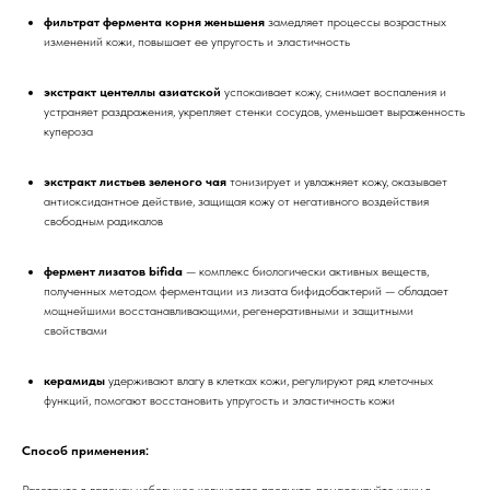
фильтрат фермента корня женьшеня
замедляет процессы возрастных
изменений кожи, повышает ее упругость и эластичность
экстракт центеллы азиатской
успокаивает кожу, снимает воспаления и
устраняет раздражения, укрепляет стенки сосудов, уменьшает выраженность
купероза
экстракт листьев зеленого чая
тонизирует и увлажняет кожу, оказывает
антиоксидантное действие, защищая кожу от негативного воздействия
свободным радикалов
фермент лизатов bifida
— комплекс биологически активных веществ,
полученных методом ферментации из лизата бифидобактерий — обладает
мощнейшими восстанавливающими, регенеративными и защитными
свойствами
керамиды
удерживают влагу в клетках кожи, регулируют ряд клеточных
функций, помогают восстановить упругость и эластичность кожи
Способ применения:
Разотрите в ладонях небольшое количество продукта, помассируйте кожу в